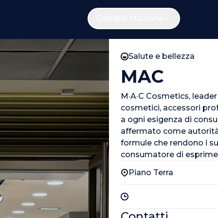
Cambia stazione
Salute e bellezza
MAC
M·A·C Cosmetics, leader
cosmetici, accessori prof
a ogni esigenza di consu
affermato come autorità ne
formule che rendono i su
consumatore di esprimere
Piano Terra
Contatti