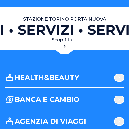
STAZIONE TORINO PORTA NUOVA
I
SERVIZI
SERVI
Scopri tutti
HEALTH&BEAUTY
BANCA E CAMBIO
AGENZIA DI VIAGGI