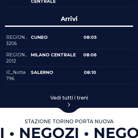
CENTRALE
Arrivi
REGIONALEVELOCE
CUNEO
08:05
3206
REGIONALEVELOCE
MILANO CENTRALE
08:06
2012
IC_Notte
SALERNO
08:10
796
Vedi tutti i treni
STAZIONE TORINO PORTA NUOVA
I
NEGOZI
NEGO