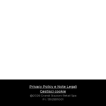
Privacy Policy e Note Legali
Gestisci cookie
@2026 Grandi Stazioni Retail Spa
P.I. 13925511001