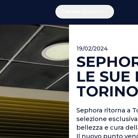
Cambia stazione
19/02/2024
SEPHOR
LE SUE
TORINO
Sephora ritorna a 
selezione esclusiva
bellezza e cura dell
Il nuovo punto vendi